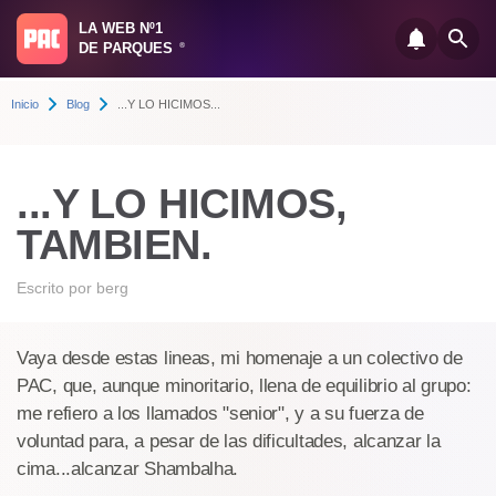
LA WEB Nº1
DE PARQUES
®
Inicio
Blog
...Y LO HICIMOS...
...Y LO HICIMOS,
TAMBIEN.
Escrito por
berg
Vaya desde estas lineas, mi homenaje a un colectivo de
PAC, que, aunque minoritario, llena de equilibrio al grupo:
me refiero a los llamados "senior", y a su fuerza de
voluntad para, a pesar de las dificultades, alcanzar la
cima...alcanzar Shambalha.