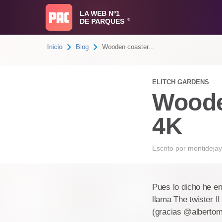
LA WEB Nº1
DE PARQUES
®
Inicio
Blog
Wooden coaster...
ELITCH GARDENS
Wooden
4K
Escrito por
montidejay
Pues lo dicho he e
llama The twister I
(gracias @albertom