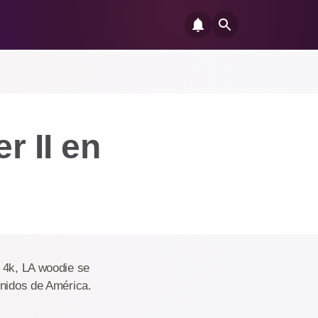
r II en
 4k, LA woodie se
Unidos de América.