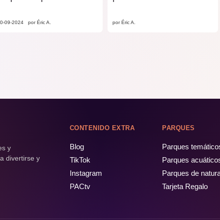
0-09-2024
por Éric A.
por Éric A.
CONTENIDO EXTRA
PARQUES
Blog
Parques temático
es y
 divertirse y
TikTok
Parques acuático
Instagram
Parques de natur
PACtv
Tarjeta Regalo