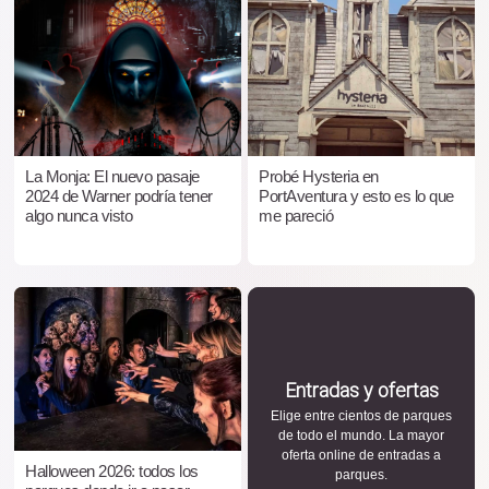
La Monja: El nuevo pasaje
Probé Hysteria en
2024 de Warner podría tener
PortAventura y esto es lo que
algo nunca visto
me pareció
Entradas y ofertas
Elige entre cientos de parques
de todo el mundo. La mayor
oferta online de entradas a
Halloween 2026: todos los
parques.