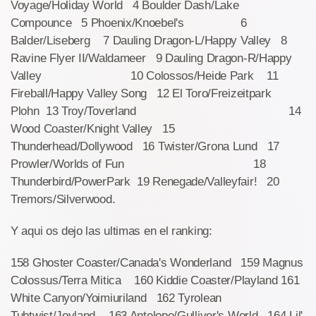
Voyage/Holiday World 4 Boulder Dash/Lake
Compounce 5 Phoenix/Knoebel's 6
Balder/Liseberg 7 Dauling Dragon-L/Happy Valley 8
Ravine Flyer II/Waldameer 9 Dauling Dragon-R/Happy
Valley 10 Colossos/Heide Park 11
Fireball/Happy Valley Song 12 El Toro/Freizeitpark
Plohn 13 Troy/Toverland 14
Wood Coaster/Knight Valley 15
Thunderhead/Dollywood 16 Twister/Grona Lund 17
Prowler/Worlds of Fun 18
Thunderbird/PowerPark 19 Renegade/Valleyfair! 20
Tremors/Silverwood.
Y aqui os dejo las ultimas en el ranking:
158 Ghoster Coaster/Canada's Wonderland 159 Magnus
Colossus/Terra Mitica 160 Kiddie Coaster/Playland 161
White Canyon/Yoimiuriland 162 Tyrolean
Tubtwist/Joyland 163 Antelope/Gulliver's World 164 Lil'