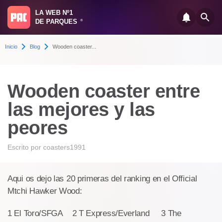
LA WEB Nº1
DE PARQUES
®
Inicio
Blog
Wooden coaster...
Wooden coaster entre
las mejores y las
peores
Escrito por
coasters1991
Aqui os dejo las 20 primeras del ranking en el Official
Mtchi Hawker Wood:
1 El Toro/SFGA 2 T Express/Everland 3 The