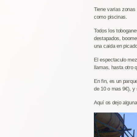
Tiene varias zonas 
como piscinas.
Todos los toboganes
destapados, boomera
una caida en picado
El espectaculo mezc
llamas, hasta otro 
En fin, es un parqu
de 10 o mas 9€), y 
Aquí os dejo alguna