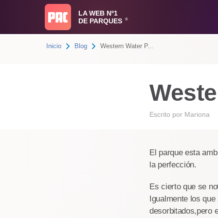
LA WEB Nº1
DE PARQUES
®
Inicio
Blog
Western Water P...
Weste
Escrito por
Mariona
El parque esta amb
la perfección.
Es cierto que se no
Igualmente los que
desorbitados,pero 