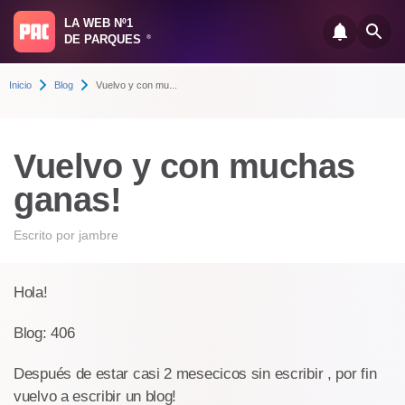
LA WEB Nº1
DE PARQUES
®
Inicio
Blog
Vuelvo y con mu...
Vuelvo y con muchas
ganas!
Escrito por
jambre
Hola!
Blog: 406
Después de estar casi 2 mesecicos sin escribir , por fin
vuelvo a escribir un blog!