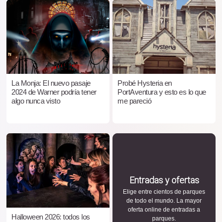
La Monja: El nuevo pasaje
Probé Hysteria en
2024 de Warner podría tener
PortAventura y esto es lo que
algo nunca visto
me pareció
Entradas y ofertas
Elige entre cientos de parques
de todo el mundo. La mayor
oferta online de entradas a
Halloween 2026: todos los
parques.