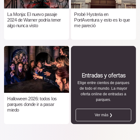
La Monja: El nuevo pasaje
Probé Hysteria en
2024 de Warner podría tener
PortAventura y esto es lo que
algo nunca visto
me pareció
Entradas y ofertas
Elige entre cientos de parques
de todo el mundo. La mayor
oferta online de entradas a
Halloween 2026: todos los
parques.
parques donde ir a pasar
miedo
Ver más ❯