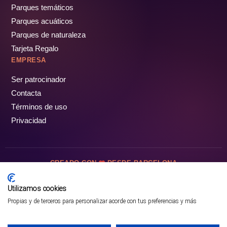
Parques temáticos
Parques acuáticos
Parques de naturaleza
Tarjeta Regalo
EMPRESA
Ser patrocinador
Contacta
Términos de uso
Privacidad
CREADO CON
DESDE BARCELONA
OCIOTUR DIGITAL SL. © Todos los derechos reservados · 2026
Utilizamos cookies
Propias y de terceros para personalizar acorde con tus preferencias y más