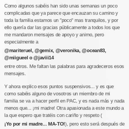
Como algunos sabéis han sido unas semanas un poco
complicadas que ya parece que encauzan su camino y
toda la familia estamos un "poco" mas tranquilos, y por
ello quería dar las gracias públicamente a todos los que
me mandaron mensajes de apoyo y animo, pero
especialmente a
@mariteruel, @gemix, @veronika, @ocean83,
@miigueel o @javiii14
entre otros. Me faltan las palabras para agradeceros esos
mensajes.
Y ahora explico esos puntos suspensivos... y es que
como sabéis alguno de vosotros un miembro de mi
familia se va a hacer perfil en PAC, y es nada más y nada
menos que... ¡mi madre! Otra apasionada a este mundo a
la que espero que tratéis con cariño y respeto (
¡Yo por mi madre... MA-TO!
), pero esto será después de