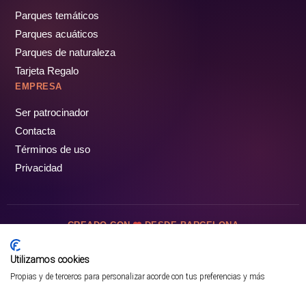
Parques temáticos
Parques acuáticos
Parques de naturaleza
Tarjeta Regalo
EMPRESA
Ser patrocinador
Contacta
Términos de uso
Privacidad
CREADO CON
DESDE BARCELONA
OCIOTUR DIGITAL SL. © Todos los derechos reservados · 2026
Utilizamos cookies
Propias y de terceros para personalizar acorde con tus preferencias y más