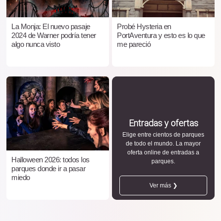
La Monja: El nuevo pasaje
Probé Hysteria en
2024 de Warner podría tener
PortAventura y esto es lo que
algo nunca visto
me pareció
Entradas y ofertas
Elige entre cientos de parques
de todo el mundo. La mayor
oferta online de entradas a
Halloween 2026: todos los
parques.
parques donde ir a pasar
miedo
Ver más ❯