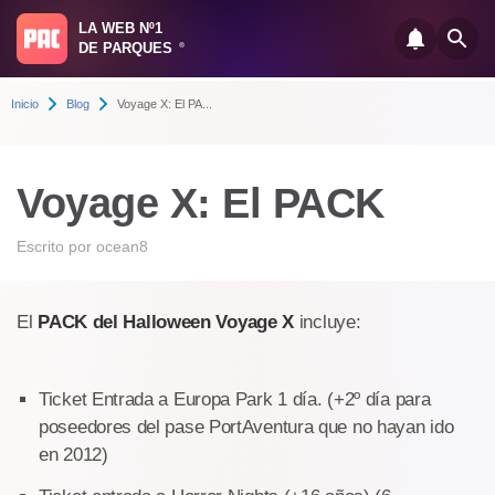
LA WEB Nº1
DE PARQUES
®
Inicio
Blog
Voyage X: El PA...
Voyage X: El PACK
Escrito por
ocean8
El
PACK del Halloween Voyage X
incluye:
Ticket Entrada a Europa Park 1 día. (+2º día para
poseedores del pase PortAventura que no hayan ido
en 2012)