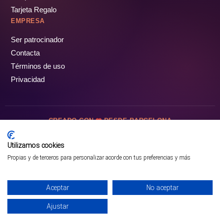
Tarjeta Regalo
EMPRESA
Ser patrocinador
Contacta
Términos de uso
Privacidad
CREADO CON
DESDE BARCELONA
OCIOTUR DIGITAL SL. © Todos los derechos reservados · 2026
Utilizamos cookies
Propias y de terceros para personalizar acorde con tus preferencias y más
Aceptar
No aceptar
Ajustar
¡PÁSALO!
ENTRADAS Y OFERTAS ❯
INICIO
PARQUES
COMUNIDAD
PERFIL