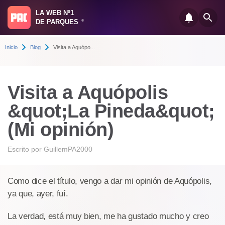
LA WEB Nº1
DE PARQUES
®
Inicio
Blog
Visita a Aquópo...
Visita a Aquópolis
&quot;La Pineda&quot;
(Mi opinión)
Escrito por
GuillemPA2000
Como dice el título, vengo a dar mi opinión de Aquópolis,
ya que, ayer, fuí.
La verdad, está muy bien, me ha gustado mucho y creo