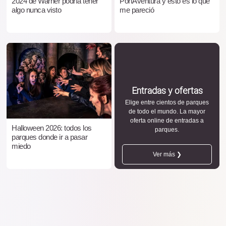
2024 de Warner podría tener
PortAventura y esto es lo que
algo nunca visto
me pareció
Entradas y ofertas
Elige entre cientos de parques
de todo el mundo. La mayor
oferta online de entradas a
Halloween 2026: todos los
parques.
parques donde ir a pasar
miedo
Ver más ❯