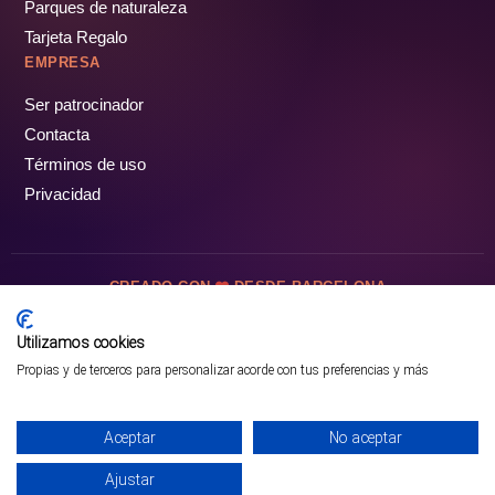
Parques de naturaleza
Tarjeta Regalo
EMPRESA
Ser patrocinador
Contacta
Términos de uso
Privacidad
CREADO CON
DESDE BARCELONA
OCIOTUR DIGITAL SL. © Todos los derechos reservados · 2026
Utilizamos cookies
Propias y de terceros para personalizar acorde con tus preferencias y más
Aceptar
No aceptar
Ajustar
¡PÁSALO!
ENTRADAS Y OFERTAS ❯