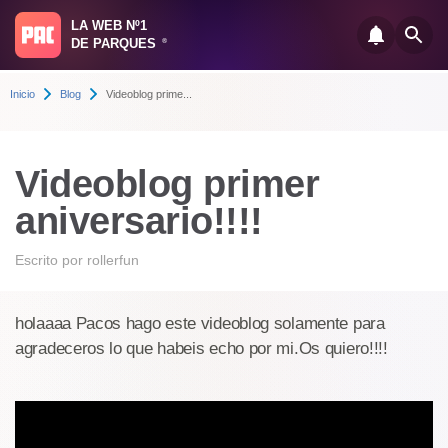
LA WEB Nº1
DE PARQUES
®
Inicio
Blog
Videoblog prime...
Videoblog primer
aniversario!!!!
Escrito por
rollerfun
holaaaa Pacos hago este videoblog solamente para
agradeceros lo que habeis echo por mi.Os quiero!!!!