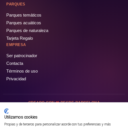
PARQUES
Parques temáticos
Parques acuáticos
Parques de naturaleza
Tarjeta Regalo
EMPRESA
Ser patrocinador
Contacta
Términos de uso
Privacidad
CREADO CON
DESDE BARCELONA
OCIOTUR DIGITAL SL. © Todos los derechos reservados · 2026
Utilizamos cookies
Propias y de terceros para personalizar acorde con tus preferencias y más