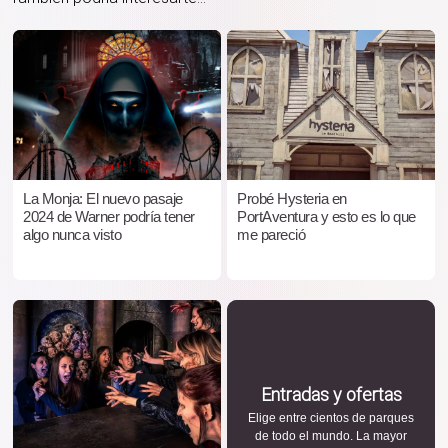
La Monja: El nuevo pasaje
Probé Hysteria en
2024 de Warner podría tener
PortAventura y esto es lo que
algo nunca visto
me pareció
Entradas y ofertas
Elige entre cientos de parques
de todo el mundo. La mayor