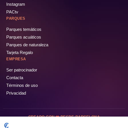
Instagram
PACtv
PARQUES
Parques temáticos
Parques acuáticos
Parques de naturaleza
Tarjeta Regalo
EMPRESA
Ser patrocinador
Contacta
Términos de uso
Privacidad
CREADO CON
DESDE BARCELONA
OCIOTUR DIGITAL SL. © Todos los derechos reservados · 2026