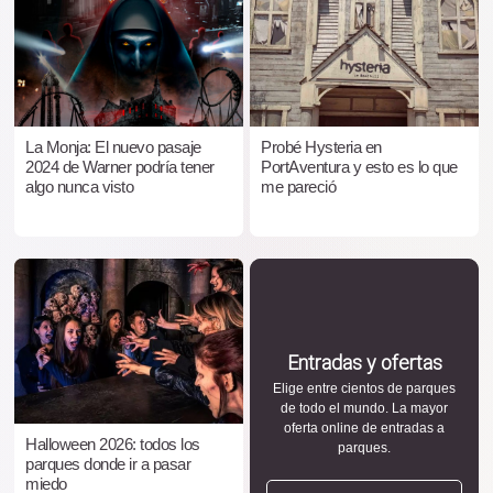
La Monja: El nuevo pasaje
Probé Hysteria en
2024 de Warner podría tener
PortAventura y esto es lo que
algo nunca visto
me pareció
Entradas y ofertas
Elige entre cientos de parques
de todo el mundo. La mayor
oferta online de entradas a
Halloween 2026: todos los
parques.
parques donde ir a pasar
miedo