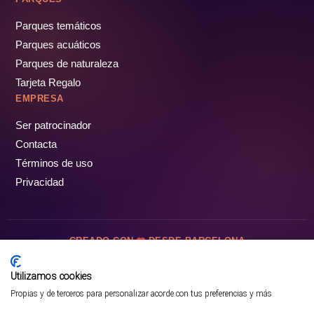
Parques temáticos
Parques acuáticos
Parques de naturaleza
Tarjeta Regalo
EMPRESA
Ser patrocinador
Contacta
Términos de uso
Privacidad
CREADO CON
DESDE BARCELONA
OCIOTUR DIGITAL SL. © Todos los derechos reservados · 2026
Utilizamos cookies
Propias y de terceros para personalizar acorde con tus preferencias y más