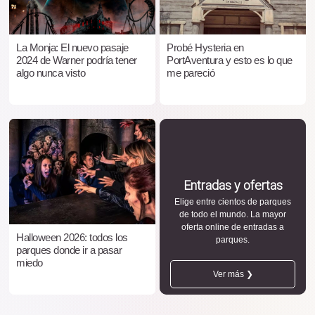
La Monja: El nuevo pasaje
Probé Hysteria en
2024 de Warner podría tener
PortAventura y esto es lo que
algo nunca visto
me pareció
Entradas y ofertas
Elige entre cientos de parques
de todo el mundo. La mayor
oferta online de entradas a
Halloween 2026: todos los
parques.
parques donde ir a pasar
miedo
Ver más ❯