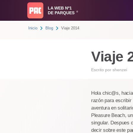
LA WEB Nº1
DE PARQUES
®
Inicio
Blog
Viaje 2014
Viaje 
Escrito por
shenzei
Hola chic@s, hacia 
razón para escribir
aventura en solitar
Pleasure Beach, un
singular. Despues d
decir sobre este pa