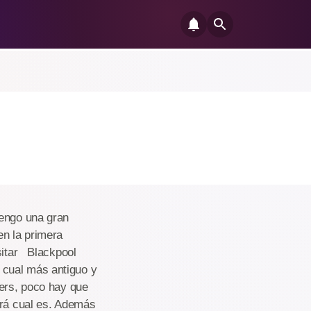
tengo una gran
en la primera
isitar Blackpool
 cual más antiguo y
wers, poco hay que
brá cual es. Además