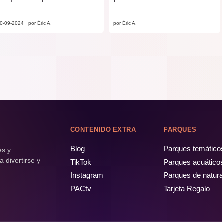
0-09-2024
por Éric A.
por Éric A.
CONTENIDO EXTRA
PARQUES
Blog
Parques temático
es y
 divertirse y
TikTok
Parques acuático
Instagram
Parques de natur
PACtv
Tarjeta Regalo