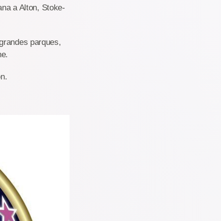
ana a Alton, Stoke-
 grandes parques,
ne.
ón.