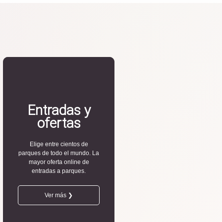
Entradas y
ofertas
Elige entre cientos de
parques de todo el mundo. La
mayor oferta online de
entradas a parques.
Ver más ❯