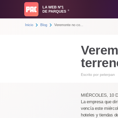
LA WEB Nº1
DE PARQUES
®
Inicio
Blog
Veremonte no co...
Verem
terre
Escrito por
peterpan
MIÉRCOLES, 10 D
La empresa que dir
vencía este miércol
hoteles y tiendas d