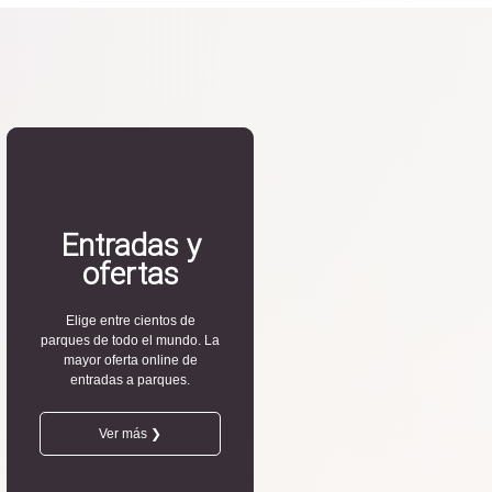
Entradas y
ofertas
Elige entre cientos de
parques de todo el mundo. La
mayor oferta online de
entradas a parques.
Ver más ❯