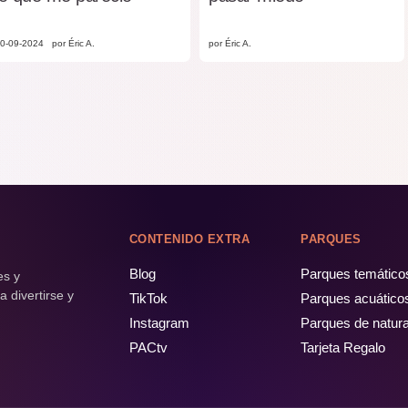
0-09-2024
por Éric A.
por Éric A.
CONTENIDO EXTRA
PARQUES
Blog
Parques temático
es y
 divertirse y
TikTok
Parques acuático
Instagram
Parques de natur
PACtv
Tarjeta Regalo