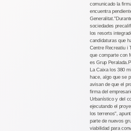
comunicado la firma
encuentra pendiente
Generalitat."Durante
sociedades precali
los resorts integra
candidaturas que ha
Centre Recreatiu i 
que comparte con M
es Grup Peralada.P
La Caixa los 380 mi
hace, algo que se 
avisan de que el pr
firma del empresar
Urbanístico y del c
ejecutando el proye
los terrenos", apun
parte de nuevos gru
viabilidad para con