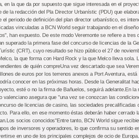
, en la que da por supuesto que sigue interesada en el proyec
 de la redacción del Pla Director Urbanístic (PDU) que elabora
 el periodo de definición del plan director urbanístico, es inten
ficadas vinculadas a BCN World seguir trabajando en el diseñ
dos", han expuesto. De este modo Veremonte se refiere a tres d
n superado la primera fase del concurso de licencias de la Gen
Turístic (CRT), cuyo resultado se hizo público el 27 de noviemb
elco, la que forma con Hard Rock y la que Melco lleva sola. 
endientes de quién compreUna vez descartado que sea Verem
llones de euros por los terrenos anexos a Port Aventura, está 
podría conocer en las próximas horas. Desde la Generalitat h
oyecto, esté o no la firma de Bañuelos, seguirá adelante.En la
io valenciano asegura que "una vez se conozcan las condicione
oncurso de licencias de casino, las sociedades precalificadas o
cto. Para ello, en ese momento éstas deberán haber cerrado la
tan.Los socios conocidos"Entre tanto, BCN World sigue recibie
pos de inversores y operadores, lo que confirma su sentido es
vertirse en uno de los principales complejos de ocio de Europ