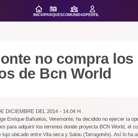
INICIO
PARQUES
COMUNIDAD
PERFIL
onte no compra los
nos de Bcn World
E DICIEMBRE DEL 2014 - 14.04 H
ige Enrique Bañuelos, Veremonte, ha decidido no ejercer la o
es para adquirir los terrenos donde proyecta BCN World, el c
e lujo ubicado entre Vila-seca y Salou (Tarragonès). Así lo ha 