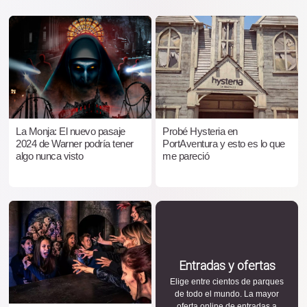
La Monja: El nuevo pasaje
Probé Hysteria en
2024 de Warner podría tener
PortAventura y esto es lo que
algo nunca visto
me pareció
Entradas y ofertas
Elige entre cientos de parques
de todo el mundo. La mayor
oferta online de entradas a