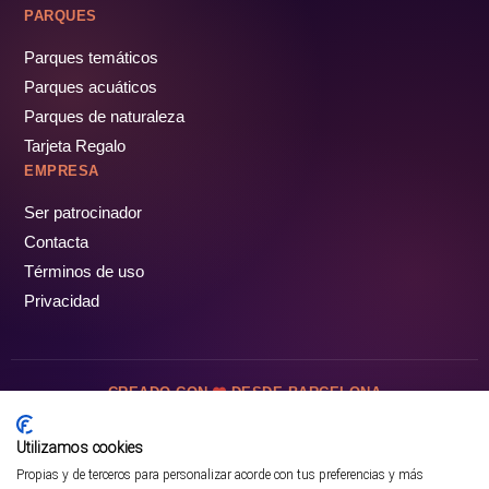
PARQUES
Parques temáticos
Parques acuáticos
Parques de naturaleza
Tarjeta Regalo
EMPRESA
Ser patrocinador
Contacta
Términos de uso
Privacidad
CREADO CON
DESDE BARCELONA
OCIOTUR DIGITAL SL. © Todos los derechos reservados · 2026
Utilizamos cookies
Propias y de terceros para personalizar acorde con tus preferencias y más