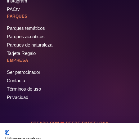
Instagram
PACtv
PARQUES
Parques temáticos
Parques acuáticos
Parques de naturaleza
Tarjeta Regalo
EMPRESA
Ser patrocinador
Contacta
Términos de uso
Privacidad
CREADO CON
DESDE BARCELONA
OCIOTUR DIGITAL SL. © Todos los derechos reservados · 2026