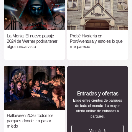
La Monja: El nuevo pasaje
Probé Hysteria en
2024 de Warner podría tener
PortAventura y esto es lo que
algo nunca visto
me pareció
Entradas y ofertas
Elige entre cientos de parques
de todo el mundo. La mayor
oferta online de entradas a
Halloween 2026: todos los
parques.
parques donde ir a pasar
miedo
Ver más ❯