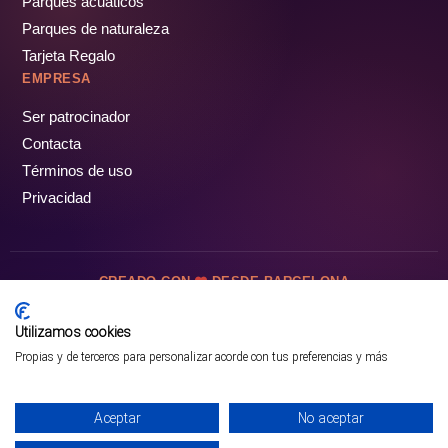
Parques acuáticos
Parques de naturaleza
Tarjeta Regalo
EMPRESA
Ser patrocinador
Contacta
Términos de uso
Privacidad
CREADO CON
DESDE BARCELONA
OCIOTUR DIGITAL SL. © Todos los derechos reservados · 2026
Utilizamos cookies
Propias y de terceros para personalizar acorde con tus preferencias y más
Aceptar
No aceptar