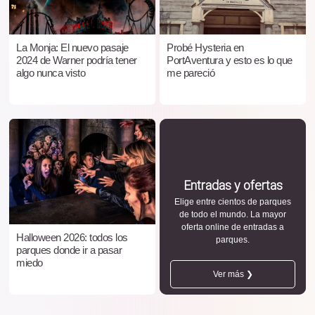
La Monja: El nuevo pasaje
Probé Hysteria en
2024 de Warner podría tener
PortAventura y esto es lo que
algo nunca visto
me pareció
Entradas y ofertas
Elige entre cientos de parques
de todo el mundo. La mayor
oferta online de entradas a
Halloween 2026: todos los
parques.
parques donde ir a pasar
miedo
Ver más ❯