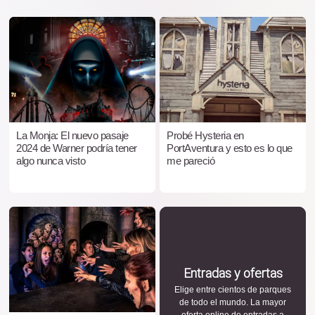
La Monja: El nuevo pasaje
Probé Hysteria en
2024 de Warner podría tener
PortAventura y esto es lo que
algo nunca visto
me pareció
Entradas y ofertas
Elige entre cientos de parques
de todo el mundo. La mayor