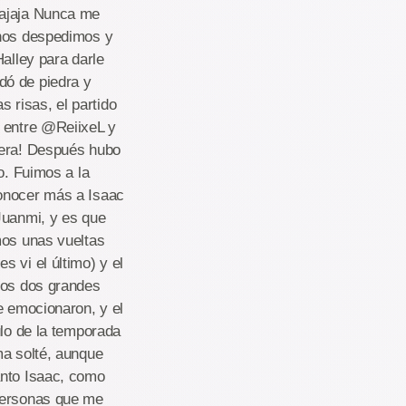
Jajaja Nunca me
 nos despedimos y
alley para darle
dó de piedra y
 risas, el partido
a entre @ReiixeL y
tera! Después hubo
o. Fuimos a la
conocer más a Isaac
Juanmi, y es que
mos unas vueltas
 vi el último) y el
stos dos grandes
e emocionaron, y el
ulo de la temporada
ma solté, aunque
anto Isaac, como
 personas que me