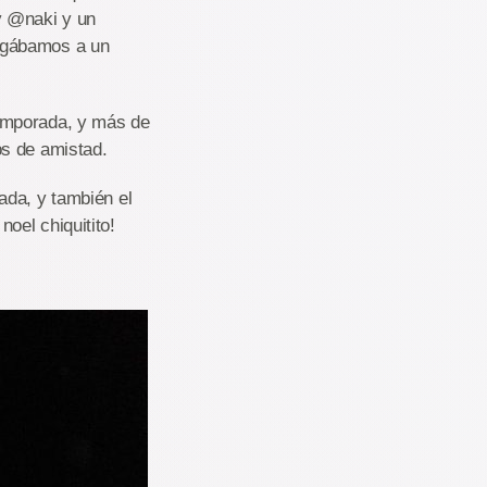
y @naki y un
ugábamos a un
emporada, y más de
os de amistad.
ada, y también el
oel chiquitito!