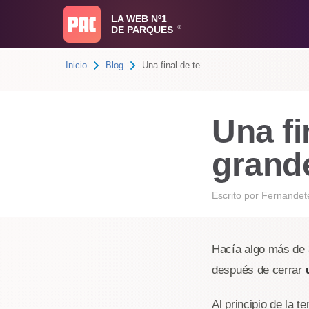
LA WEB Nº1
DE PARQUES
®
Inicio
Blog
Una final de te...
Una fi
grand
Escrito por
Fernandet
Hacía algo más de 
después de cerrar
Al principio de la 