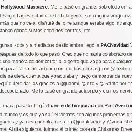
 Hollywood Massacre
. Me lo pasé en grande, sobretodo en la
l Single Ladies delante de toda la gente, sin ninguna vergüenz
más que no veía, disfruté del cine aunque estaba algo intranqu
taban dando sustos cada dos por tres, etc.
lgunas Kdds y a mediados de diciembre llegó la
PACNavidad '
 después de todo lo que pasó. Creo que no había colaborado d
e una manera de demostrar a la gente que valgo para cualquie
preparar la noche, actuar (con muchos nervios) con @beater
adie se diera cuenta que yo actuaba y luego demostrar de nuev
 Aquí quiero dar las gracias a @juanmi, @nito y @Spirito por co
decepcionado. Me lo pasé en grande actuando y con los nervio
 semana pasado, llegó el
cierre de temporada de Port Aventu
l mundo y es que ya salí el viernes con algunos problemas di
legamos y ya nos encontramos con @juanluamor y @anna_shei
na. Al día siguiente, fuimos al primer pase de Christmas Dre