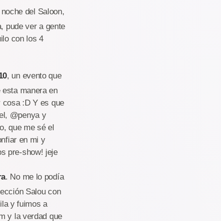
 noche del Saloon,
a, pude ver a gente
ilo con los 4
10
, un evento que
e esta manera en
r cosa :D Y es que
uel, @penya y
o, que me sé el
nfiar en mi y
s pre-show! jeje
ra
. No me lo podía
rección Salou con
la y fuimos a
am y la verdad que