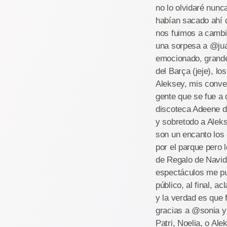
no lo olvidaré nun
habían sacado ahí 
nos fuimos a cambia
una sorpesa a @jua
emocionado, grande
del Barça (jeje), l
Aleksey, mis conve
gente que se fue a 
discoteca Adeene d
y sobretodo a Aleks
son un encanto los 
por el parque pero 
de Regalo de Navida
espectáculos me pus
público, al final, 
y la verdad es que 
gracias a @sonia y 
Patri, Noelia, o A