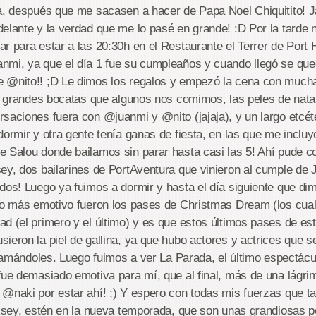
ca, después que me sacasen a hacer de Papa Noel Chiquitito! 
delante y la verdad que me lo pasé en grande! :D Por la tarde
r para estar a las 20:30h en el Restaurante el Terrer de Port H
nmi, ya que el día 1 fue su cumpleaños y cuando llegó se que
 @nito!! ;D Le dimos los regalos y empezó la cena con muchas
os grandes bocatas que algunos nos comimos, las peles de nat
rsaciones fuera con @juanmi y @nito (jajaja), y un largo etcé
dormir y otra gente tenía ganas de fiesta, en las que me incluy
e Salou donde bailamos sin parar hasta casi las 5! Ahí pude 
ey, dos bailarines de PortAventura que vinieron al cumple de 
dos! Luego ya fuimos a dormir y hasta el día siguiente que di
lo más emotivo fueron los pases de Christmas Dream (los cuales
d (el primero y el último) y es que estos últimos pases de e
ieron la piel de gallina, ya que hubo actores y actrices que s
aclamándoles. Luego fuimos a ver La Parada, el último espectác
fue demasiado emotiva para mí, que al final, más de una lágri
@naki por estar ahí! ;) Y espero con todas mis fuerzas que t
leksey, estén en la nueva temporada, que son unas grandiosas