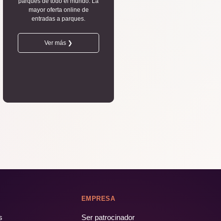
parques de todo el mundo. La
mayor oferta online de
entradas a parques.
Ver más ❯
EMPRESA
s
Ser patrocinador