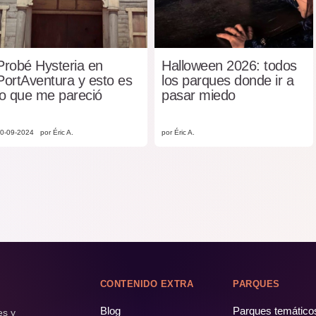
Probé Hysteria en
Halloween 2026: todos
PortAventura y esto es
los parques donde ir a
lo que me pareció
pasar miedo
0-09-2024
por Éric A.
por Éric A.
CONTENIDO EXTRA
PARQUES
Blog
Parques temático
es y