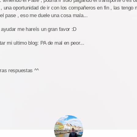
 teniendo el Pase , podria ir solo pagando el transporte o es ob
, una oportunidad de ir con los compañeros en fin , las tengo 
el pase , eso me duele una cosa mala...
 ayudar me hareís un gran favor :D
ar mi ultimo blog: PA de mal en peor...
tras respuestas ^^