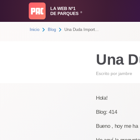
LA WEB Nº1
DE PARQUES
®
Inicio
Blog
Una Duda Import...
Una Du
Escrito por
jambre
Hola!
Blog: 414
Bueno , hoy me ha l