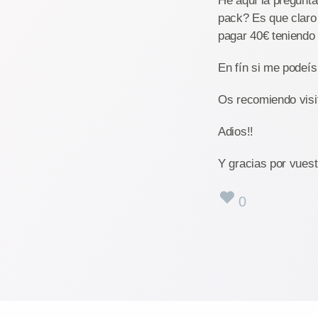
He aquí la pregunta:
pack? Es que claro 
pagar 40€ teniendo 
En fín si me podeís
Os recomiendo visit
Adios!!
Y gracias por vues
0