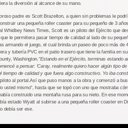
viera la diversión al alcance de su mano.
oroso padre es Scott Brazelton, a quien sin problemas le podrí
construir una pequeña roller coaster para su pequeño de 3 año
al Whidbey News Times, Scott es un piloto del Ejército que de
 que le permitiera pasar tiempo de calidad al lado de su peque
s armando el juego, el cual brinda un paseo de poco más de 4
ra y tubería PVC en el patio trasero que tiene la familia en 
County, Washington.
"Estando en el Ejército, terminas estando 
mencé a pensar: 'Caray, realmente quiero hacer algún tipo de
l tiempo de calidad y que fuera algo constructivo. Yo iba const
l piloto al portal.Así que puso manos a la obra y comenzó a bus
lo usted mismo", hasta que se topó con uno que mostraba cóm
 había construido una montaña rusa para su nieto. En ese mom
abía estado Wyatt al subirse a una pequeña roller coaster en 
o debía ser ese.