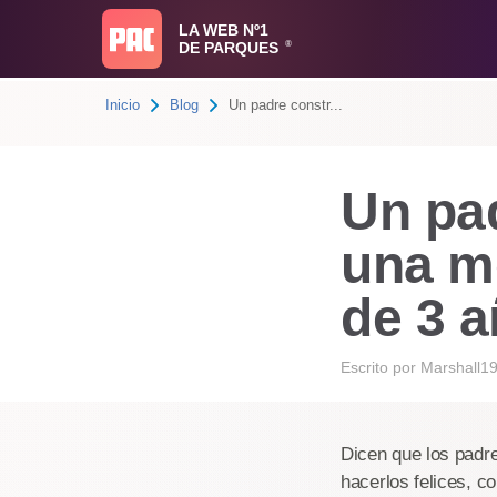
LA WEB Nº1
DE PARQUES
®
Inicio
Blog
Un padre constr...
Un pad
una mo
de 3 
Escrito por
Marshall1
Dicen que los padre
hacerlos felices, 