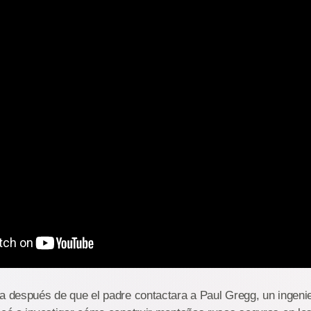
a después de que el padre contactara a Paul Gregg, un ingeni