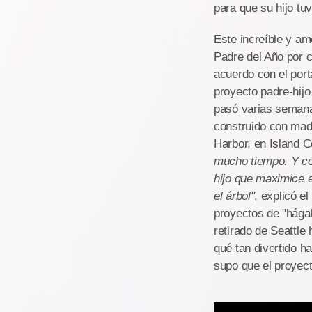
para que su hijo tu
Este increíble y am
Padre del Año por 
acuerdo con el port
proyecto padre-hijo
pasó varias semana
construido con made
Harbor, en Island 
mucho tiempo. Y co
hijo que maximice e
el árbol"
, explicó e
proyectos de "hága
retirado de Seattle
qué tan divertido h
supo que el proyect