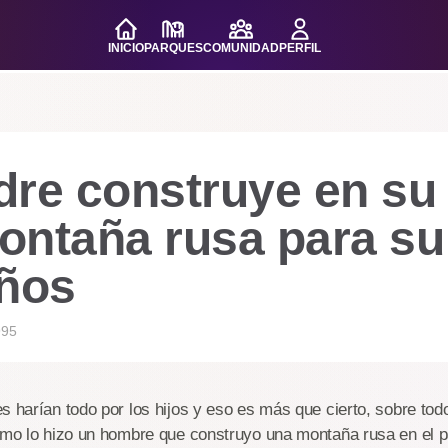
INICIO
PARQUES
COMUNIDAD
PERFIL
re construye en su 
ntaña rusa para su 
años
995
s harían todo por los hijos y eso es más que cierto, sobre todo
como lo hizo un hombre que construyo una montaña rusa en el p