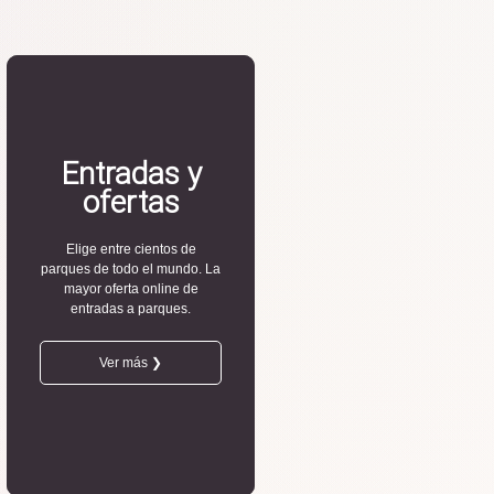
Entradas y
ofertas
Elige entre cientos de
parques de todo el mundo. La
mayor oferta online de
entradas a parques.
Ver más ❯