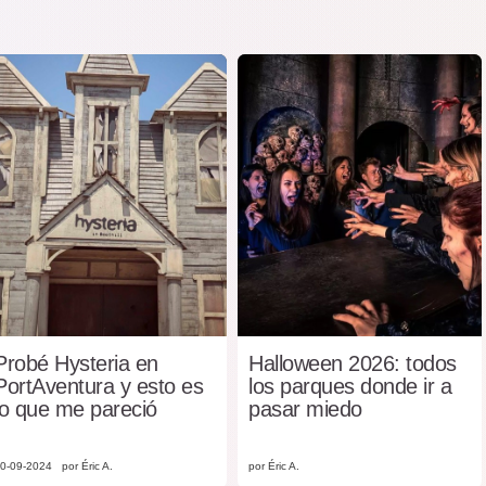
Probé Hysteria en
Halloween 2026: todos
PortAventura y esto es
los parques donde ir a
lo que me pareció
pasar miedo
0-09-2024
por Éric A.
por Éric A.