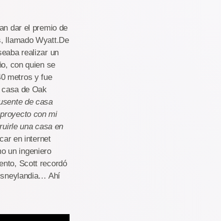
an dar el premio de
s, llamado Wyatt.De
seaba realizar un
ño, con quien se
0 metros y fue
su casa de Oak
ausente de casa
 proyecto con mi
ruirle una casa en
car en internet
o un ingeniero
ento, Scott recordó
Disneylandia… Ahí