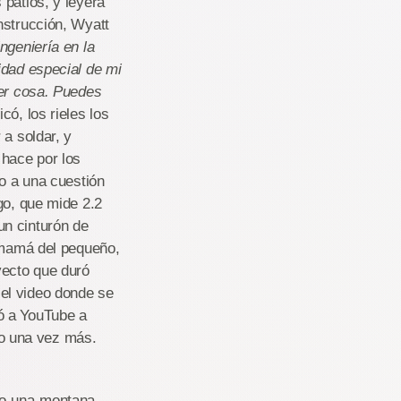
 patios, y leyera
nstrucción, Wyatt
ngeniería en la
idad especial de mi
ier cosa. Puedes
có, los rieles los
 a soldar, y
hace por los
no a una cuestión
go, que mide 2.2
un cinturón de
a mamá del pequeño,
yecto que duró
el video donde se
ó a YouTube a
rlo una vez más.
io-una-montana-