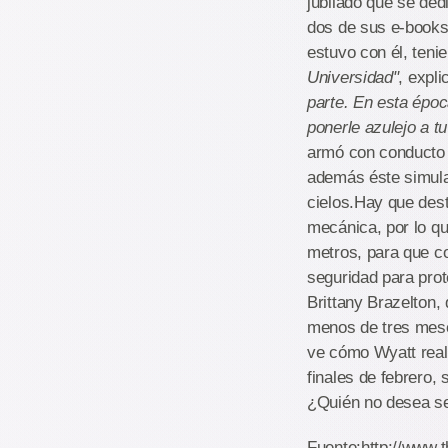
jubilado que se ded
dos de sus e-books 
estuvo con él, teni
Universidad"
, expl
parte. En esta époc
ponerle azulejo a t
armó con conducto d
además éste simula
cielos.Hay que dest
mecánica, por lo qu
metros, para que c
seguridad para prot
Brittany Brazelton,
menos de tres mese
ve cómo Wyatt real
finales de febrero, 
¿Quién no desea ser
Fuente:http://www.