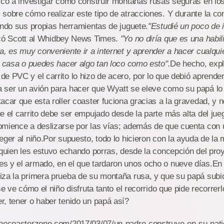
icó a investigar cómo construir montañas rusas seguras en los
sobre cómo realizar este tipo de atracciones. Y durante la co
endo sus propias herramientas de juguete.
"Estudié un poco de i
icó Scott al Whidbey News Times.
"Yo no diría que es una habil
a, es muy conveniente ir a internet y aprender a hacer cualqu
u casa o puedes hacer algo tan loco como esto".
De hecho, expli
e PVC y el carrito lo hizo de acero, por lo que debió aprender
 ser un avión para hacer que Wyatt se eleve como su papá lo 
acar que esta roller coaster fuciona gracias a la gravedad, y 
e el carrito debe ser empujado desde la parte más alta del jue
omience a deslizarse por las vías; además de que cuenta con 
eger al niño.Por supuesto, todo lo hicieron con la ayuda de l
 quien les estuvo echando porras, desde la concepción del pro
s y el armado, en el que tardaron unos ocho o nueve días.En 
iza la primera prueba de su montaña rusa, y que su papá subi
se ve cómo el niño disfruta tanto el recorrido que pide recorre
, tener o haber tenido un papá así?
thecoasterzone.com/2017/03/07/un-padre-construye-en-su-pat