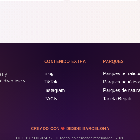
CONTENIDO EXTRA
PARQUES
Blog
Parques temático
es y
 divertirse y
TikTok
Parques acuático
Instagram
Parques de natur
PACtv
Tarjeta Regalo
CREADO CON
DESDE BARCELONA
OCIOTUR DIGITAL SL. © Todos los derechos reservados · 2026