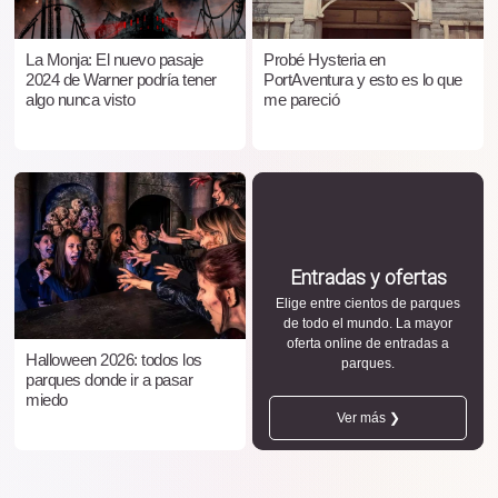
La Monja: El nuevo pasaje
Probé Hysteria en
2024 de Warner podría tener
PortAventura y esto es lo que
algo nunca visto
me pareció
Entradas y ofertas
Elige entre cientos de parques
de todo el mundo. La mayor
oferta online de entradas a
Halloween 2026: todos los
parques.
parques donde ir a pasar
miedo
Ver más ❯