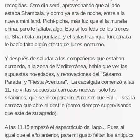
recogidas. Otro día será, aprovechando que al lado
estaba Shambala, y como ya era de noche, entre a la
nueva mini land. Pichi-picha, más luz que el la muralla
china, pero le faltaba algo. Eso si los leds de los trenes
de Shambala un puntazo, y el splash aunque funcionaba
le hacía falta algún efecto de luces nocturno.
Y después de saludar a los compañeros que estaban
currando, a la zona de Mediterránea, había que ver las
supuestas novedades, y renovaciones del "Sésamo
Parada" y "Fiesta Aventura". La cabalgata comenzó a las
11, no vi las supuestas carrozas nuevas, solo los
shaolines, que se incorporaron. A no ser que Bolli... sea la
carroza que abre el desfile (como siempre supervisando
que este de su agrado).
A las 11.15 empezó el espectáculo del lago... Pues al
igual que el año anterior, para mi gusto faltan los antiguos