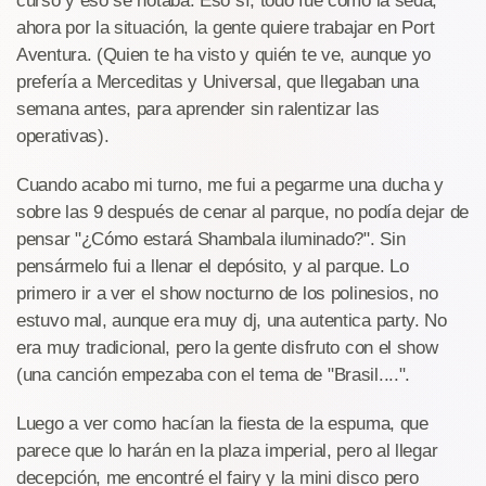
curso y eso se notaba. Eso sí, todo fue como la seda,
ahora por la situación, la gente quiere trabajar en Port
Aventura. (Quien te ha visto y quién te ve, aunque yo
prefería a Merceditas y Universal, que llegaban una
semana antes, para aprender sin ralentizar las
operativas).
Cuando acabo mi turno, me fui a pegarme una ducha y
sobre las 9 después de cenar al parque, no podía dejar de
pensar "¿Cómo estará Shambala iluminado?". Sin
pensármelo fui a llenar el depósito, y al parque. Lo
primero ir a ver el show nocturno de los polinesios, no
estuvo mal, aunque era muy dj, una autentica party. No
era muy tradicional, pero la gente disfruto con el show
(una canción empezaba con el tema de "Brasil....".
Luego a ver como hacían la fiesta de la espuma, que
parece que lo harán en la plaza imperial, pero al llegar
decepción, me encontré el fairy y la mini disco pero