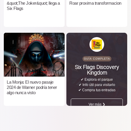
&quot;The Joker&quot; llega a
Roar proxima transformacion
Six Flags
GUÍA COMPLETA
Six Flags Discovery
Kingdom
✔ Explora el parque
La Monja: El nuevo pasaje
✔ Info útil para visitarlo
2024 de Warner podría tener
✔ Compra tus entradas
algo nunca visto
Ver más ❯