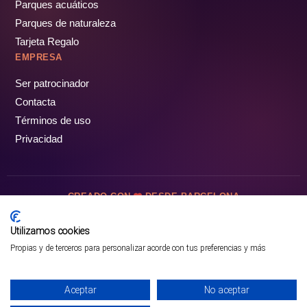
Parques acuáticos
Parques de naturaleza
Tarjeta Regalo
EMPRESA
Ser patrocinador
Contacta
Términos de uso
Privacidad
CREADO CON
DESDE BARCELONA
OCIOTUR DIGITAL SL. © Todos los derechos reservados · 2026
Utilizamos cookies
Propias y de terceros para personalizar acorde con tus preferencias y más
Aceptar
No aceptar