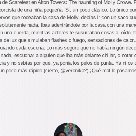
 de Scarefest en Alton Towers: The haunting of Molly Crowe. 
orcista de una niña pequeña. Sí, un poco clásico. Lo único qu
ervos que rodeaban la casa de Molly, debías ir con un saco que
bsolutamente nada. Ibas adentrándote por la casa con una man
 en una cuerda, mientras actores te susurraban cosas al oído, 
os de luz que simulaban flashes o fuego, sensaciones de calor
guiando cada escena. Lo más seguro que no había ningún deco
r nada, escuchar a alguien que iba más delante chillar, o notar
ía y no sabías por qué, ya ponia los pelos de punta. Ya ni os 
 un poco más rápido (cierto, @veronika?) ¡Qué mal lo pasamos