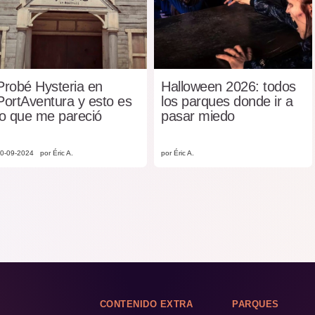
Probé Hysteria en
Halloween 2026: todos
PortAventura y esto es
los parques donde ir a
lo que me pareció
pasar miedo
0-09-2024
por Éric A.
por Éric A.
CONTENIDO EXTRA
PARQUES