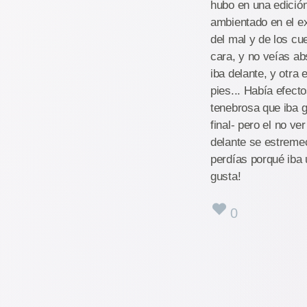
hubo en una edición
ambientado en el ex
del mal y de los cu
cara, y no veías a
iba delante, y otra
pies... Había efect
tenebrosa que iba 
final- pero el no ve
delante se estremec
perdías porqué iba
gusta!
0