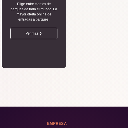
Elige entre cientos de
parques de todo el mundo. La
mayor oferta online de
entradas a parques.
Ver más ❯
EMPRESA