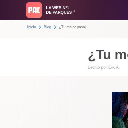
LA WEB Nº1
DE PARQUES
®
Inicio
Blog
¿Tu mejor pasaj...
¿Tu me
Escrito por
Éric A.