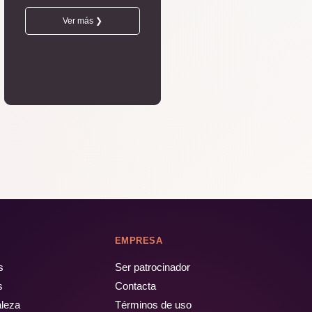
Ver más ❯
EMPRESA
s
Ser patrocinador
s
Contacta
aleza
Términos de uso