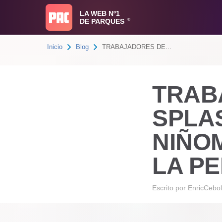
LA WEB Nº1
DE PARQUES
®
Inicio
Blog
TRABAJADORES DE...
TRAB
SPLA
NIÑO
LA PE
Escrito por
EnricCebol