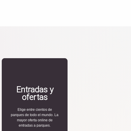
Entradas y
ofertas
Elige entre cientos de
parques de todo el mundo. La
mayor oferta online de
entradas a parques.