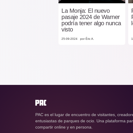
La Monja: El nuevo
pasaje 2024 de Warner
podría tener algo nunca
visto
25-09-2024
por Éric A.
1
PAC es el lugar de encuentro de visitantes, creador
entusiastas de parques de ocio. Una plataforma para
compartir online y en persona.