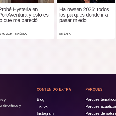
Probé Hysteria en
Halloween 2026: todos
PortAventura y esto es
los parques donde ir a
lo que me pareció
pasar miedo
0-09-2024
por Éric A.
por Éric A.
CONTENIDO EXTRA
PARQUES
Blog
Parques temático
es y
 divertirse y
TikTok
Parques acuático
Instagram
Parques de natur