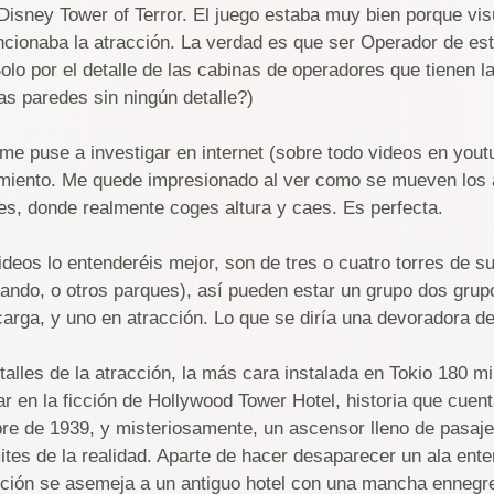
 Disney Tower of Terror. El juego estaba muy bien porque vi
cionaba la atracción. La verdad es que ser Operador de est
Solo por el detalle de las cabinas de operadores que tienen l
as paredes sin ningún detalle?)
me puse a investigar en internet (sobre todo videos en youtu
namiento. Me quede impresionado al ver como se mueven los
e es, donde realmente coges altura y caes. Es perfecta.
ideos lo entenderéis mejor, son de tres o cuatro torres de s
rlando, o otros parques), así pueden estar un grupo dos gru
arga, y uno en atracción. Lo que se diría una devoradora d
talles de la atracción, la más cara instalada en Tokio 180 mi
ar en la ficción de Hollywood Tower Hotel, historia que cuen
bre de 1939, y misteriosamente, un ascensor lleno de pasajer
ites de la realidad. Aparte de hacer desaparecer un ala entera
acción se asemeja a un antiguo hotel con una mancha ennegre