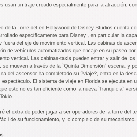
es usan un traje creado especialmente para la atracción, co
o de la Torre del en Hollywood de Disney Studios cuenta co
rrollado específicamente para Disney , en particular la cap
 y fuera del eje de movimiento vertical. Las cabinas de asc
ión de vehículos automatizados que encaje en su paseo por
nto vertical. Las cabinas-taxis pueden entrar y salir de lo
l, se mueven a través de la `Quinta Dimensión` escena, y po
na del ascensor ha completado su ?viaje?, entra en la desc
l espectáculo. El sistema de viaje en Florida se ejecuta en 
que esto no es tan eficiente como la nueva `franquicia` versi
 Tokio
é el extra de poder jugar a ser operadores de la torre del te
fácil de su funcionamiento, y lo complejo de su mecanismo.
os