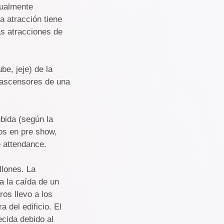
sualmente
a atracción tiene
as atracciones de
be, jeje) de la
 ascensores de una
ubida (según la
pos en pre show,
e attendance.
llones. La
ta la caída de un
os llevo a los
 del edificio. El
cida debido al