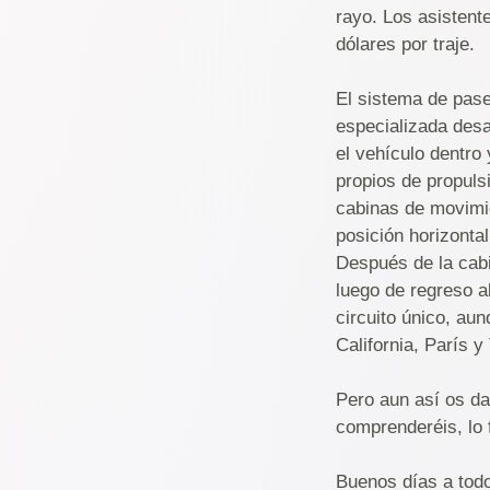
rayo. Los asistent
dólares por traje.
El sistema de pase
especializada desa
el vehículo dentro
propios de propuls
cabinas de movimie
posición horizonta
Después de la cabi
luego de regreso a
circuito único, aun
California, París y
Pero aun así os dar
comprenderéis, lo 
Buenos días a tod