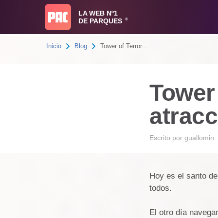
LA WEB Nº1
DE PARQUES
®
Inicio
Blog
Tower of Terror...
Tower 
atracc
Escrito por
guallomin
Hoy es el santo de
todos.
El otro día navega