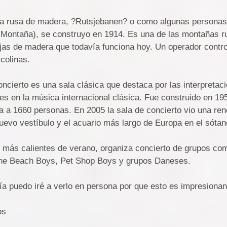
a rusa de madera, ?Rutsjebanen? o como algunas personas 
 Montaña), se construyo en 1914. Es una de las montañas r
as de madera que todavía funciona hoy. Un operador contro
colinas.
concierto es una sala clásica que destaca por las interpreta
es en la música internacional clásica. Fue construido en 1
 a 1660 personas. En 2005 la sala de concierto vio una reno
uevo vestíbulo y el acuario más largo de Europa en el sótan
 más calientes de verano, organiza concierto de grupos c
the Beach Boys, Pet Shop Boys y grupos Daneses.
ía puedo iré a verlo en persona por que esto es impresionan
os