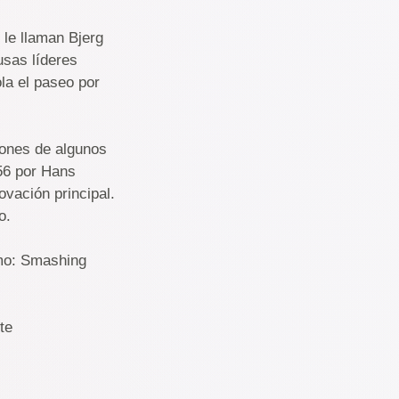
le llaman Bjerg
usas líderes
la el paseo por
ciones de algunos
956 por Hans
vación principal.
o.
omo: Smashing
te