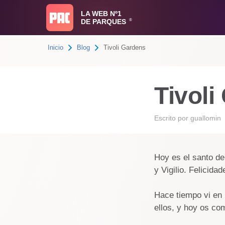
LA WEB Nº1
DE PARQUES
®
Inicio
Blog
Tivoli Gardens
Tivoli
Escrito por
guallomin
Hoy es el santo d
y Vigilio. Felicida
Hace tiempo vi en 
ellos, y hoy os com