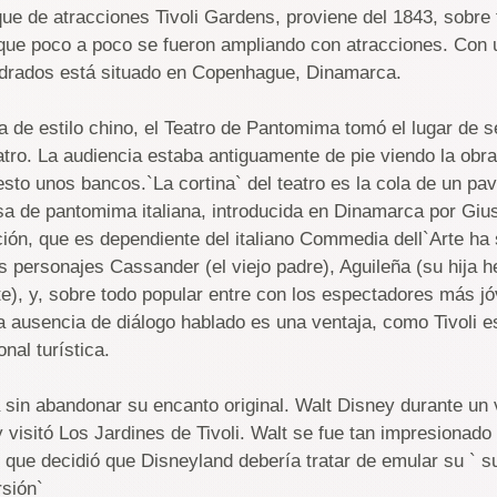
rque de atracciones Tivoli Gardens, proviene del 1843, sobre
que poco a poco se fueron ampliando con atracciones. Con 
drados está situado en Copenhague, Dinamarca.
a de estilo chino, el Teatro de Pantomima tomó el lugar de 
atro. La audiencia estaba antiguamente de pie viendo la obr
to unos bancos.`La cortina` del teatro es la cola de un pa
asa de pantomima italiana, introducida en Dinamarca por Giu
dición, que es dependiente del italiano Commedia dell`Arte ha
os personajes Cassander (el viejo padre), Aguileña (su hija h
e), y, sobre todo popular entre con los espectadores más jó
La ausencia de diálogo hablado es una ventaja, como Tivoli 
onal turística.
la sin abandonar su encanto original. Walt Disney durante un 
 visitó Los Jardines de Tivoli. Walt se fue tan impresionado
 que decidió que Disneyland debería tratar de emular su ` su 
sión`