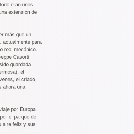
 todo eran unos
una extensión de
ser más que un
a, actualmente para
vo real mecánico.
seppe Casorti
 sido guardada
ermosa), el
venes, el criado
es ahora una
viaje por Europa
 por el parque de
aire feliz y sus