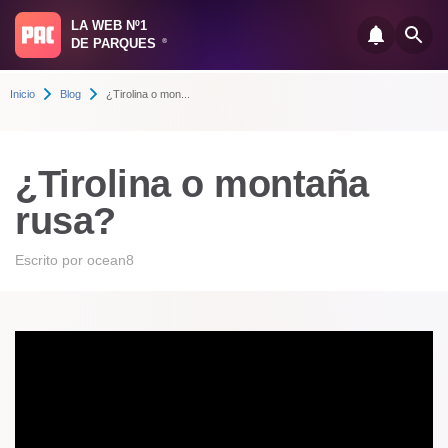
LA WEB Nº1
DE PARQUES
®
Inicio
Blog
¿Tirolina o mon...
¿Tirolina o montaña
rusa?
Escrito por
ocean8