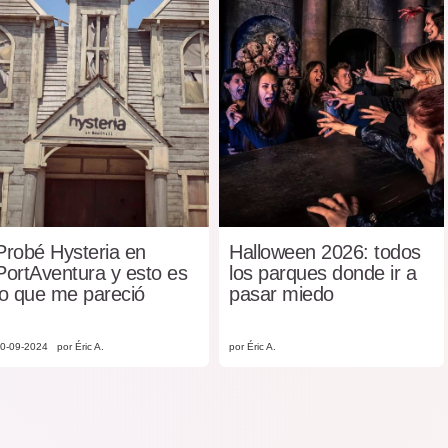
Probé Hysteria en
Halloween 2026: todos
PortAventura y esto es
los parques donde ir a
lo que me pareció
pasar miedo
0-09-2024
por Éric A.
por Éric A.