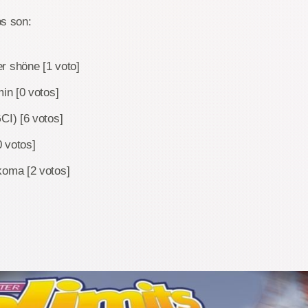
os son:
r shöne [1 voto]
in [0 votos]
CI) [6 votos]
 votos]
koma [2 votos]