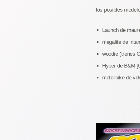
los posibles model
Launch de maure
megalite de intam
woodie (trenes G
Hyper de B&M [0
motorbike de ve