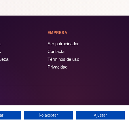
EMPRESA
s
Ser patrocinador
s
Contacta
aleza
Términos de uso
Privacidad
ar
No aceptar
Ajustar