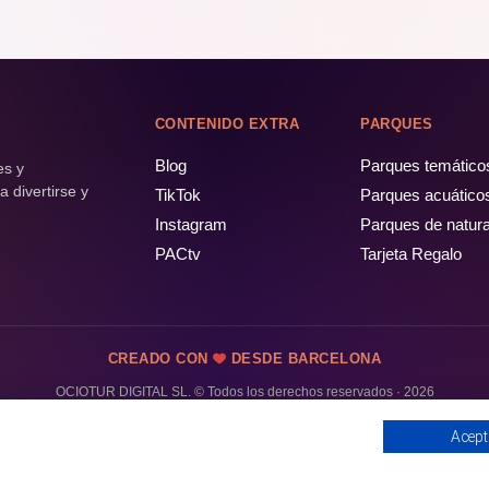
CONTENIDO EXTRA
PARQUES
Blog
Parques temático
es y
 divertirse y
TikTok
Parques acuático
Instagram
Parques de natur
PACtv
Tarjeta Regalo
CREADO CON
DESDE BARCELONA
OCIOTUR DIGITAL SL. © Todos los derechos reservados · 2026
Acept
PÁSALO!
ENTRADAS Y OFERTAS ❯