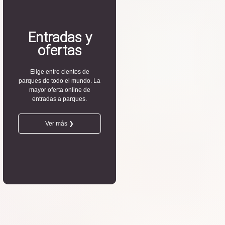
Entradas y
ofertas
Elige entre cientos de
parques de todo el mundo. La
mayor oferta online de
entradas a parques.
Ver más ❯