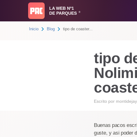
LA WEB Nº1
DE PARQUES
®
Inicio
Blog
tipo de coaster...
tipo d
Nolim
coaste
Escrito por
montidejay
Buenas pacos escri
guste, y asi poder 