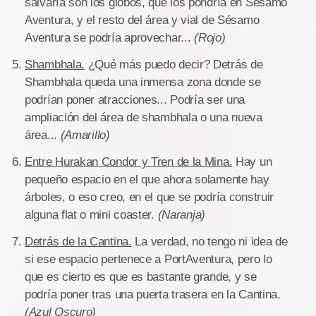
salvaría son los globos, que los pondría en Sésamo
Aventura, y el resto del área y vial de Sésamo
Aventura se podría aprovechar...
(Rojo)
Shambhala.
¿Qué más puedo decir? Detrás de
Shambhala queda una inmensa zona donde se
podrían poner atracciones... Podría ser una
ampliación del área de shambhala o una nueva
área...
(Amarillo)
Entre Hurakan Condor y Tren de la Mina.
Hay un
pequeño espacio en el que ahora solamente hay
árboles, o eso creo, en el que se podría construir
alguna flat o mini coaster.
(Naranja)
Detrás de la Cantina.
La verdad, no tengo ni idea de
si ese espacio pertenece a PortAventura, pero lo
que es cierto es que es bastante grande, y se
podría poner tras una puerta trasera en la Cantina.
(Azul Oscuro)