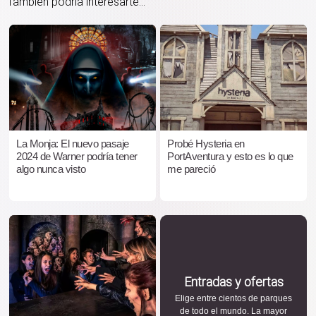
También podría interesarte...
La Monja: El nuevo pasaje
Probé Hysteria en
2024 de Warner podría tener
PortAventura y esto es lo que
algo nunca visto
me pareció
Entradas y ofertas
Elige entre cientos de parques
de todo el mundo. La mayor