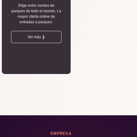
Elige entre cientos de
parques de todo el mundo. La
mayor oferta online de
entradas a parques.
Ver más ❯
EMPRESA