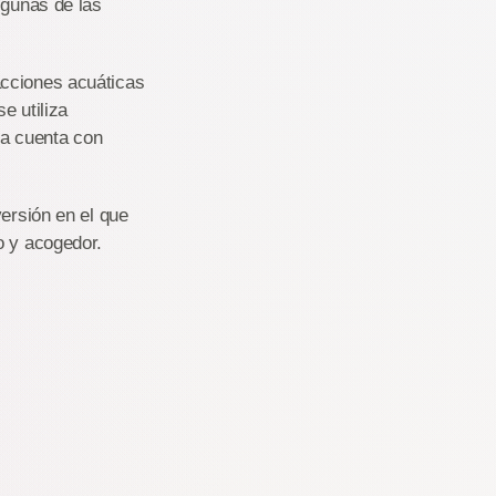
lgunas de las
acciones acuáticas
e utiliza
ca cuenta con
versión en el que
o y acogedor.