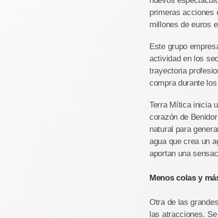
nuevos espectáculo
primeras acciones e
millones de euros e
Este grupo empresa
actividad en los sec
trayectoria profesi
compra durante los
Terra Mítica inicia
corazón de Benidorm
natural para genera
agua que crea un a
aportan una sensaci
Menos colas y má
Otra de las grande
las atracciones. Se