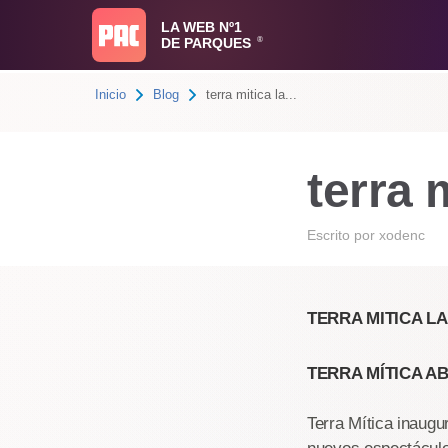
LA WEB Nº1
DE PARQUES
®
Inicio
Blog
terra mitica la...
terra 
Escrito por
xodenc
TERRA MITICA L
TERRA MÍTICA A
Terra Mítica inaugu