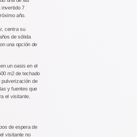
do una de las
invertido 7
próximo año.
, centra su
 años de sólida
 con una opción de
en un oasis en el
.500 m2 de techado
 pulverización de
as y fuentes que
 el visitante.
mpos de espera de
l visitante no