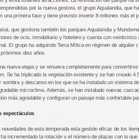
s y emocionantes atracciones. La renovación del parque ha si
mprendidas por la nueva gestora, el grupo Aqualandia, que ha 
n una primera fase y tiene previsto invertir 8 millones más el 
rial, que gestiona también los parques Aqualandia y Mundomar
tores de ocio, inmobiliario y hotelero y cuenta con veinticinco
onal. El grupo ha adquirido Terra Mítica en régimen de alquiler
 próximos diez años.
 una nueva etapa y se renueva completamente para convertirse 
. Se ha triplicado la vegetación existente y se han creado 4
r sombra y descanso en los que se ha instalado un sistema de
gradable microclima. Además, se han instalado nuevas cascad
ón más agradable y configuran un paisaje más confortable para
s espectáculos
s novedades de esta temporada esla gestión eficaz de los tie
 ha incrementado la rotación y el número de plazas con lo que e