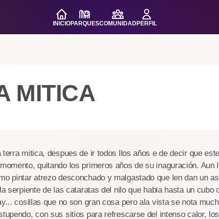
INICIO
PARQUES
COMUNIDAD
PERFIL
 MITICA
 terra mitica, despues de ir todos llos años e de decir que est
 momento, quitando los primeros años de su inaguración. Aun l
omo pintar atrezo desconchado y malgastado que len dan un as
 la serpiente de las cataratas del nilo que habia hasta un cub
ay... cosillas que no son gran cosa pero ala vista se nota muc
stupendo, con sus sitios para refrescarse del intenso calor, lo