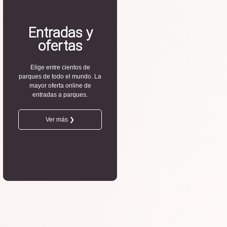
Entradas y
ofertas
Elige entre cientos de
parques de todo el mundo. La
mayor oferta online de
entradas a parques.
Ver más ❯