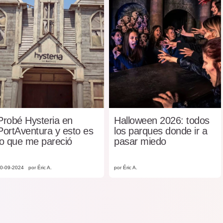
Probé Hysteria en
Halloween 2026: todos
PortAventura y esto es
los parques donde ir a
lo que me pareció
pasar miedo
0-09-2024
por Éric A.
por Éric A.