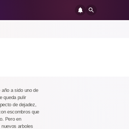
e año a sido uno de
e queda pulir
pecto de dejadez,
o con escombros que
ho. Pero en
s nuevos arboles