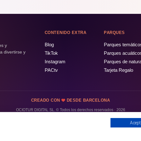
CONTENIDO EXTRA
PARQUES
Blog
Parques temático
es y
 divertirse y
TikTok
Parques acuático
Instagram
Parques de natur
PACtv
Tarjeta Regalo
CREADO CON
DESDE BARCELONA
OCIOTUR DIGITAL SL. © Todos los derechos reservados · 2026
Acept
PÁSALO!
ENTRADAS Y OFERTAS ❯