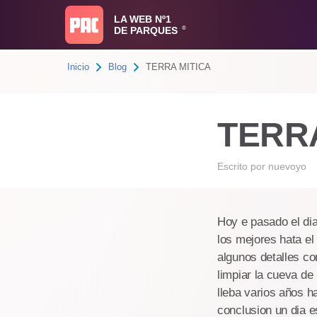
LA WEB Nº1
DE PARQUES
®
Inicio
Blog
TERRA MITICA
TERRA
Escrito por
nuevoyo
Hoy e pasado el dia
los mejores hata el
algunos detalles c
limpiar la cueva de
lleba varios años h
conclusion un dia e