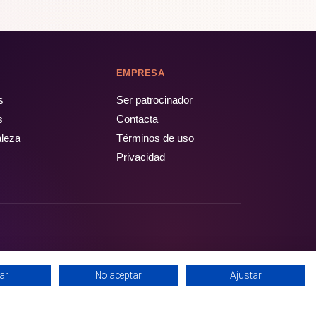
EMPRESA
s
Ser patrocinador
s
Contacta
aleza
Términos de uso
Privacidad
ar
No aceptar
Ajustar