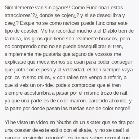
Simplemente van sin agarre!! Como Funcionan estas
atracciones`?¿ donde se cojen¿? y si se deseqilibra y
cae¿? Esque no se como narices puede funcionar este
tipo de coaster. Me ha recordad mucho a el Diablo tren de
la mina, los giros que tiene son realmente bruscos, pero
no comprendo cmo no se puede desequilibrar el tren,
simplemente me gustaria que alguno de vosotos me
explicase que mecanismos se usan para poder conseguir
que junto con el peso y al velovidad, el tren siempre vaya
por los mismo railes, y con railes me vengo a referir, a
que si veis un on-ride, podeis comprobar que el tren
siempre acostumbra a pasar por el mismo trozo de raíl,
ya que una parte es de color marron, parecido al óxido, y
la parte por donde pasan las ruedas son de color negro!!
Yi he visto un video en Youtbe de un skater que se tira por
una coaster de este estilo con el skate, y no se cae!! si
parece un simple tobogán!! los trenes suben normal con