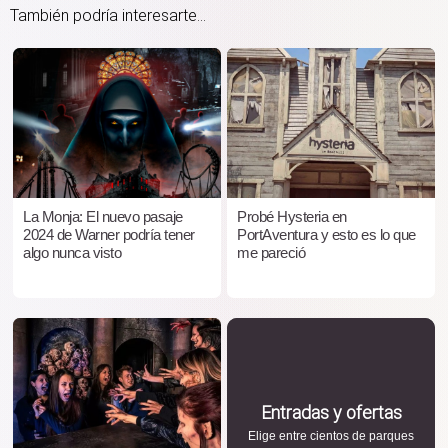
También podría interesarte...
La Monja: El nuevo pasaje
Probé Hysteria en
2024 de Warner podría tener
PortAventura y esto es lo que
algo nunca visto
me pareció
Entradas y ofertas
Elige entre cientos de parques