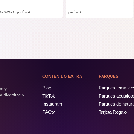
0-09-2024
por Éric A.
por Éric A.
CONTENIDO EXTRA
PARQUES
Blog
Parques temático
es y
 divertirse y
TikTok
Parques acuático
Instagram
Parques de natur
PACtv
Tarjeta Regalo