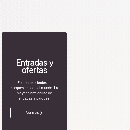
Entradas y
ofertas
Elige entre cientos de
parques de todo el mundo. La
mayor oferta online de
entradas a parques.
Ver más ❯