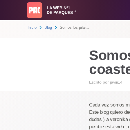
LA WEB Nº1
DE PARQUES
®
Inicio
Blog
Somos los pilar...
Somos
coast
Escrito por
javiii14
Cada vez somos ma
Este blog quiero d
dudas ) a veronika
posible esta web ,