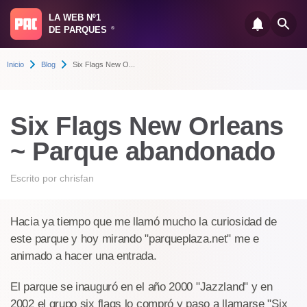
LA WEB Nº1
DE PARQUES
®
Inicio
Blog
Six Flags New O...
Six Flags New Orleans
~ Parque abandonado
Escrito por
chrisfan
Hacia ya tiempo que me llamó mucho la curiosidad de
este parque y hoy mirando "parqueplaza.net" me e
animado a hacer una entrada.
El parque se inauguró en el año 2000 "Jazzland" y en
2002 el grupo six flags lo compró y paso a llamarse "Six