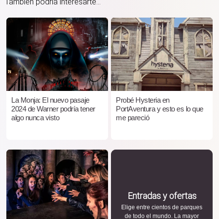
También podría interesarte...
La Monja: El nuevo pasaje
Probé Hysteria en
2024 de Warner podría tener
PortAventura y esto es lo que
algo nunca visto
me pareció
Entradas y ofertas
Elige entre cientos de parques
de todo el mundo. La mayor