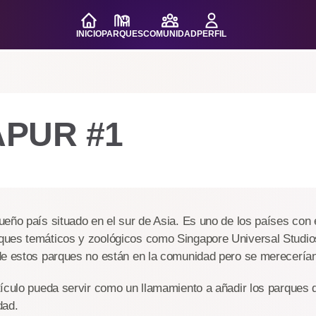
INICIO
PARQUES
COMUNIDAD
PERFIL
APUR #1
eño país situado en el sur de Asia. Es uno de los países con 
ues temáticos y zoológicos como Singapore Universal Studios
de estos parques no están en la comunidad pero se merecerían
tículo pueda servir como un llamamiento a añadir los parques 
dad.