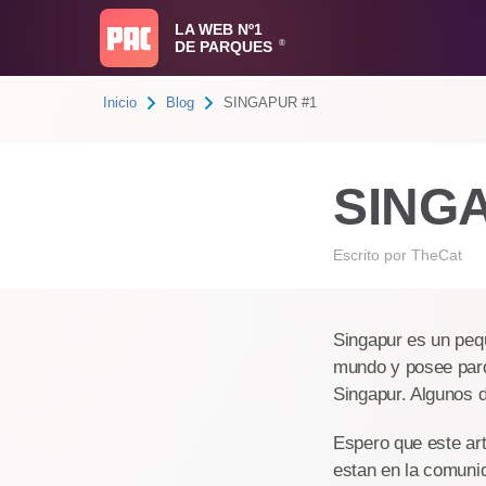
LA WEB Nº1
DE PARQUES
®
Inicio
Blog
SINGAPUR #1
SING
Escrito por
TheCat
Singapur es un pequ
mundo y posee parq
Singapur. Algunos 
Espero que este ar
estan en la comuni