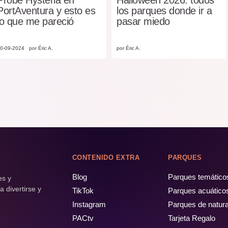
PortAventura y esto es
los parques donde ir a
lo que me pareció
pasar miedo
0-09-2024
por Éric A.
por Éric A.
CONTENIDO EXTRA
PARQUES
Blog
Parques temático
es y
 divertirse y
TikTok
Parques acuático
Instagram
Parques de natur
PACtv
Tarjeta Regalo