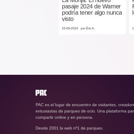
pasaje 2024 de Warner
podría tener algo nunca
visto
25-09-2024
por Éric A.
1
PAC es el lugar de encuentro de visitantes, creador
entusiastas de parques de ocio. Una plataforma para
compartir online y en persona.
Desde 2001 la web nº1 de parques.