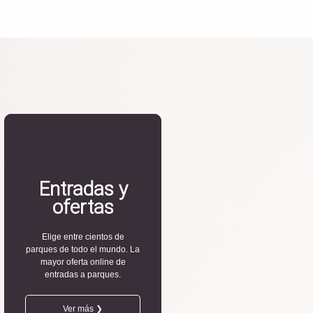
Entradas y
ofertas
Elige entre cientos de
parques de todo el mundo. La
mayor oferta online de
entradas a parques.
Ver más ❯