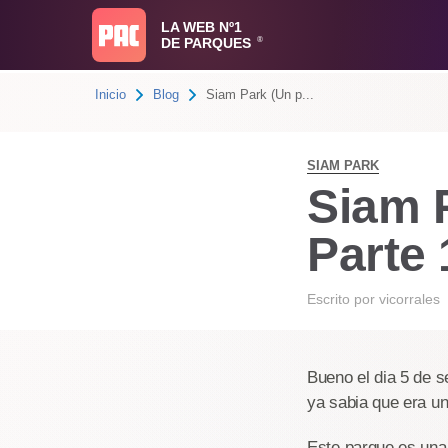
LA WEB Nº1
DE PARQUES
®
Inicio
Blog
Siam Park (Un p...
SIAM PARK
Siam 
Parte 
Escrito por
vicorrales
Bueno el dia 5 de 
ya sabia que era un
Este parque es una