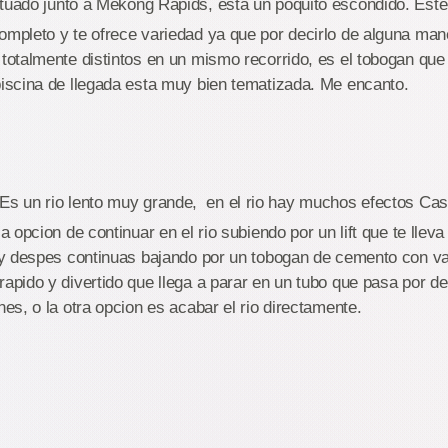
tuado junto a Mekong Rapids, esta un poquito escondido. Est
ompleto y te ofrece variedad ya que por decirlo de alguna man
 totalmente distintos en un mismo recorrido, es el tobogan q
piscina de llegada esta muy bien tematizada. Me encanto.
Es un rio lento muy grande, en el rio hay muchos efectos Casi a
la opcion de continuar en el rio subiendo por un lift que te lle
io y despes continuas bajando por un tobogan de cemento con 
rapido y divertido que llega a parar en un tubo que pasa por de
nes, o la otra opcion es acabar el rio directamente.