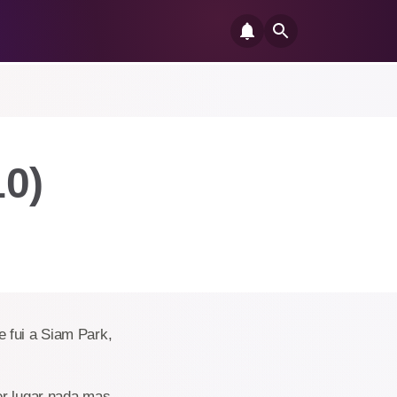
10)
 fui a Siam Park,
er lugar nada mas