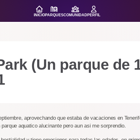
INICIO
PARQUES
COMUNIDAD
PERFIL
Park (Un parque de 
1
septiembre, aprovechando que estaba de vacaciones en Tenerife
 parque aquatico alucinante pero aun asi me sorprendio.
 bestialidad y tiene emociones para todas las edades, en prim