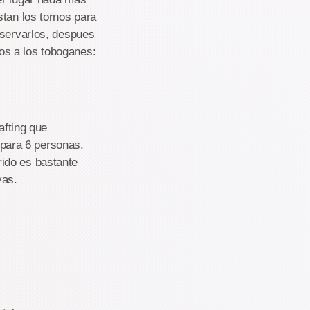
stan los tornos para
bservarlos, despues
imos a los toboganes:
afting que
para 6 personas.
rido es bastante
vas.