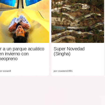
Ir a un parque acuático
Super Novedad
en invierno con
(Singha)
neopreno
or ocean8
por coasters1991