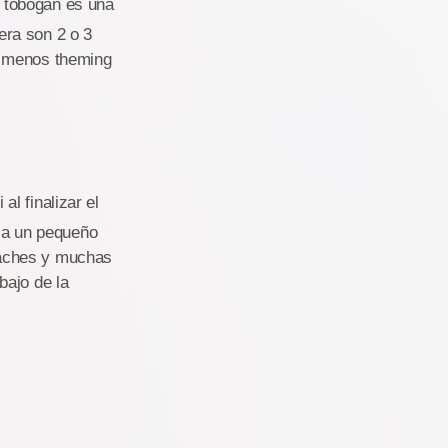
e tobogan es una
era son 2 o 3
ue menos theming
l finalizar el
va a un pequeño
vaches y muchas
bajo de la