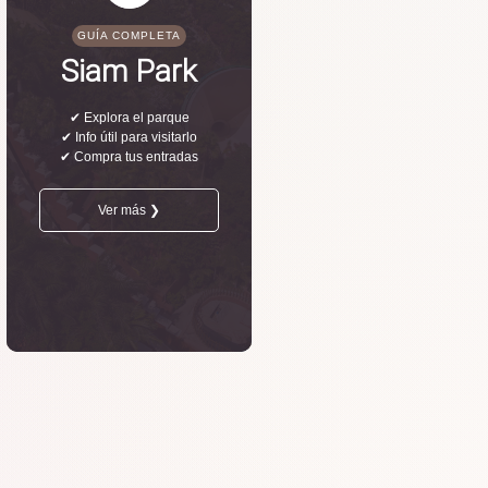
GUÍA COMPLETA
Siam Park
✔ Explora el parque
✔ Info útil para visitarlo
✔ Compra tus entradas
Ver más ❯