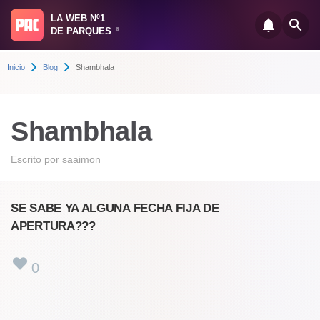
LA WEB Nº1
DE PARQUES
®
Inicio
Blog
Shambhala
Shambhala
Escrito por
saaimon
SE SABE YA ALGUNA FECHA FIJA DE
APERTURA???
0