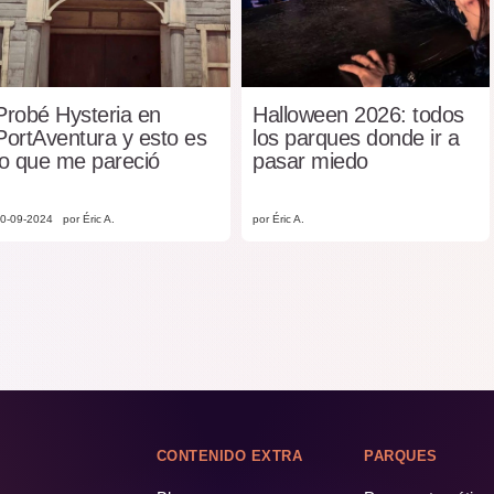
Probé Hysteria en
Halloween 2026: todos
PortAventura y esto es
los parques donde ir a
lo que me pareció
pasar miedo
0-09-2024
por Éric A.
por Éric A.
CONTENIDO EXTRA
PARQUES