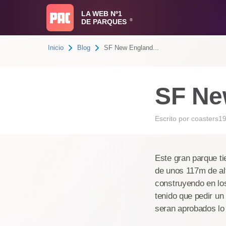
LA WEB Nº1
DE PARQUES
®
Inicio
Blog
SF New England...
SF Ne
Escrito por
coasters1
Este gran parque ti
de unos 117m de alt
construyendo en lo
tenido que pedir un
seran aprobados lo 