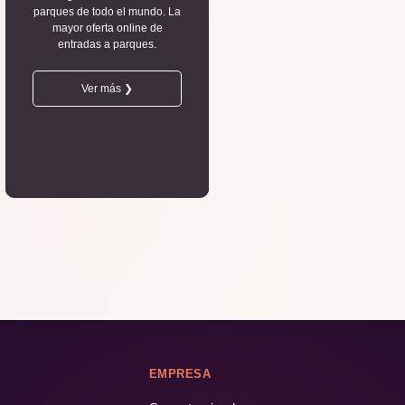
parques de todo el mundo. La
mayor oferta online de
entradas a parques.
Ver más ❯
EMPRESA