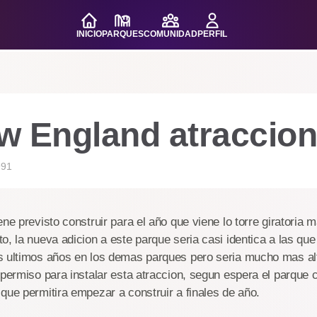
INICIO
PARQUES
COMUNIDAD
PERFIL
w England atraccion
991
ene previsto construir para el año que viene lo torre giratoria 
o, la nueva adicion a este parque seria casi identica a las que
s ultimos años en los demas parques pero seria mucho mas alt
 permiso para instalar esta atraccion, segun espera el parque 
que permitira empezar a construir a finales de año.