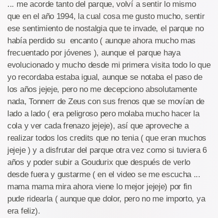
... me acorde tanto del parque, volví a sentir lo mismo
que en el año 1994, la cual cosa me gusto mucho, sentir
ese sentimiento de nostalgia que te invade, el parque no
había perdido su encanto ( aunque ahora mucho mas
frecuentado por jóvenes ), aunque el parque haya
evolucionado y mucho desde mi primera visita todo lo que
yo recordaba estaba igual, aunque se notaba el paso de
los años jejeje, pero no me decepciono absolutamente
nada, Tonnerr de Zeus con sus frenos que se movían de
lado a lado ( era peligroso pero molaba mucho hacer la
cola y ver cada frenazo jejeje), así que aproveche a
realizar todos los credits que no tenia ( que eran muchos
jejeje ) y a disfrutar del parque otra vez como si tuviera 6
años y poder subir a Goudurix que después de verlo
desde fuera y gustarme ( en el video se me escucha ...
mama mama mira ahora viene lo mejor jejeje) por fin
pude ridearla ( aunque que dolor, pero no me importo, ya
era feliz).