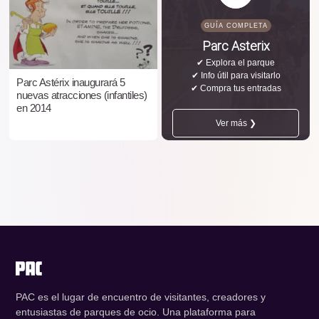
GUÍA COMPLETA
Parc Asterix
✔ Explora el parque
✔ Info útil para visitarlo
Parc Astérix inaugurará 5
✔ Compra tus entradas
nuevas atracciones (infantiles)
en 2014
Ver más ❯
PAC es el lugar de encuentro de visitantes, creadores y
entusiastas de parques de ocio. Una plataforma para