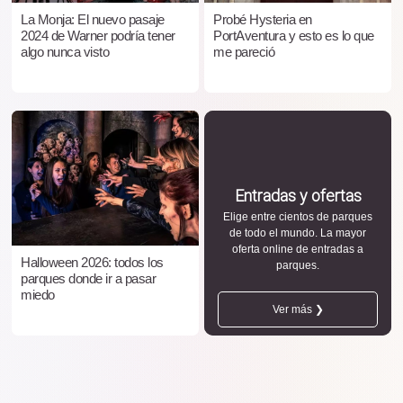
La Monja: El nuevo pasaje
Probé Hysteria en
2024 de Warner podría tener
PortAventura y esto es lo que
algo nunca visto
me pareció
Entradas y ofertas
Elige entre cientos de parques
de todo el mundo. La mayor
oferta online de entradas a
Halloween 2026: todos los
parques.
parques donde ir a pasar
miedo
Ver más ❯