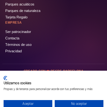
Parques acuáticos
Parques de naturaleza
Tarjeta Regalo
EMPRESA
Ser patrocinador
Contacta
Términos de uso
Privacidad
CREADO CON
DESDE BARCELONA
OCIOTUR DIGITAL SL. © Todos los derechos reservados · 2026
Utilizamos cookies
Propias y de terceros para personalizar acorde con tus preferencias y más
Aceptar
No aceptar