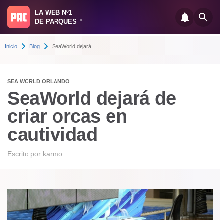
LA WEB Nº1
DE PARQUES
®
Inicio
Blog
SeaWorld dejará...
SEA WORLD ORLANDO
SeaWorld dejará de
criar orcas en
cautividad
Escrito por
karmo