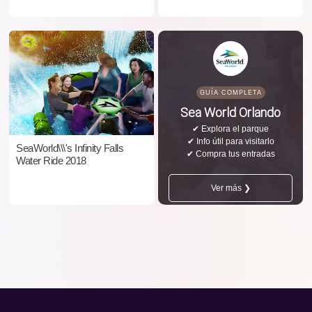
GUÍA COMPLETA
Sea World Orlando
✔ Explora el parque
✔ Info útil para visitarlo
SeaWorld\\\'s Infinity Falls
✔ Compra tus entradas
Water Ride 2018
Ver más ❯