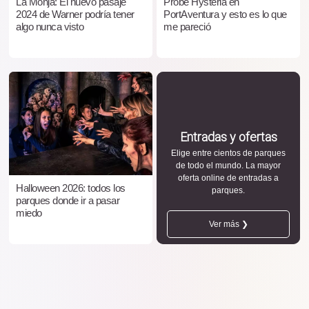
La Monja: El nuevo pasaje
Probé Hysteria en
2024 de Warner podría tener
PortAventura y esto es lo que
algo nunca visto
me pareció
Entradas y ofertas
Elige entre cientos de parques
de todo el mundo. La mayor
oferta online de entradas a
Halloween 2026: todos los
parques.
parques donde ir a pasar
miedo
Ver más ❯