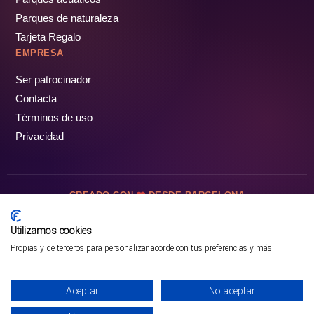
Parques de naturaleza
Tarjeta Regalo
EMPRESA
Ser patrocinador
Contacta
Términos de uso
Privacidad
CREADO CON
DESDE BARCELONA
OCIOTUR DIGITAL SL. © Todos los derechos reservados · 2026
Utilizamos cookies
Propias y de terceros para personalizar acorde con tus preferencias y más
Aceptar
No aceptar