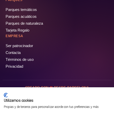
Parques temáticos
Parques acuáticos
Parques de naturaleza
Tarjeta Regalo
EMPRESA
Ser patrocinador
Contacta
Términos de uso
Privacidad
CREADO CON
DESDE BARCELONA
OCIOTUR DIGITAL SL. © Todos los derechos reservados · 2026
Utilizamos cookies
Propias y de terceros para personalizar acorde con tus preferencias y más