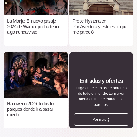
La Monja: El nuevo pasaje
Probé Hysteria en
2024 de Warner podría tener
PortAventura y esto es lo que
algo nunca visto
me pareció
Entradas y ofertas
Elige entre cientos de parques
de todo el mundo. La mayor
oferta online de entradas a
Halloween 2026: todos los
parques.
parques donde ir a pasar
miedo
Ver más ❯